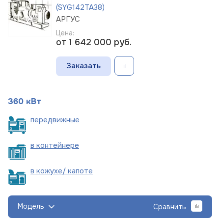
(SYG142TA38)
АРГУС
Цена:
от 1 642 000
руб.
Заказать
360 кВт
пере
движные
в
контейнере
в кожухе/
капоте
Модель
Сравнить