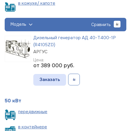
в кожухе/
капоте
Модель
Сравнить
Дизельный генератор АД 40-Т400-1Р
(R4105ZD)
АРГУС
Цена:
от 389 000
руб.
Заказать
50 кВт
пере
движные
в
контейнере