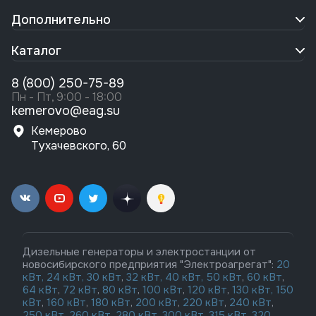
Дополнительно
Каталог
8 (800) 250-75-89
Пн - Пт, 9:00 - 18:00
kemerovo@eag.su
Кемерово
Тухачевского, 60
Дизельные генераторы и электростанции от
новосибирского предприятия "Электроагрегат":
20
кВт,
24 кВт,
30 кВт
,
32 кВт,
40 кВт,
50 кВт
,
60 кВт
,
64 кВт
,
72 кВт
,
80 кВт
,
100 кВт
,
120 кВт
,
130 кВт,
150
кВт
,
160 кВт
,
180 кВт
,
200 кВт
,
220 кВт
,
240 кВт
,
250 кВт
,
260 кВт,
280 кВт
,
300 кВт
,
315 кВт,
320