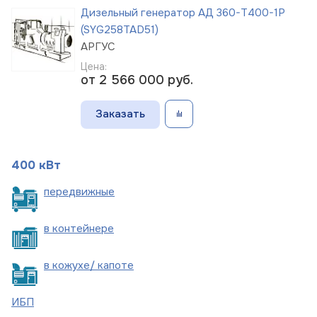
Дизельный генератор АД 360-Т400-1Р
(SYG258TAD51)
АРГУС
Цена:
от 2 566 000
руб.
Заказать
400 кВт
пере
движные
в
контейнере
в кожухе/
капоте
ИБП