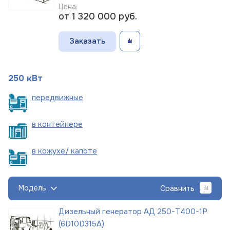
Цена:
от 1 320 000
руб.
Заказать
250 кВт
пере
движные
в
контейнере
в кожухе/
капоте
Модель
Сравнить
Дизельный генератор АД 250-Т400-1Р
(6D10D315A)