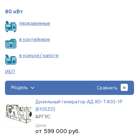
80 кВт
пере
движные
в
контейнере
в кожухе/
капоте
ИБП
Модель
Сравнить
Дизельный генератор АД 80-Т400-1Р
(6105ZD)
АРГУС
Цена:
от 599 000
руб.