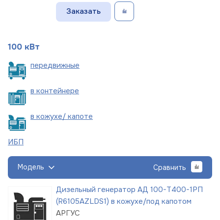
Заказать
100 кВт
пере
движные
в
контейнере
в кожухе/
капоте
ИБП
Модель
Сравнить
Дизельный генератор АД 100-Т400-1РП
(R6105AZLDS1) в кожухе/под капотом
АРГУС