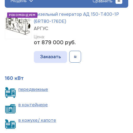
Модель
Сравнить
Дизельный генератор АД 150-Т400-1Р
РЕКОМЕНДУЕМ
(6RT80-176DE)
АРГУС
Цена:
от 879 000
руб.
Заказать
160 кВт
пере
движные
в
контейнере
в кожухе/
капоте