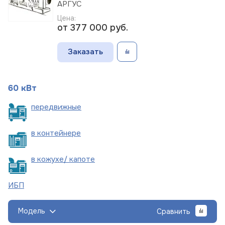
АРГУС
Цена:
от 377 000
руб.
Заказать
60 кВт
пере
движные
в
контейнере
в кожухе/
капоте
ИБП
Модель
Сравнить