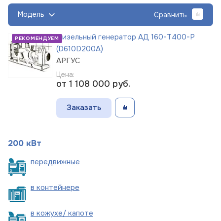
Модель
Сравнить
Дизельный генератор АД 160-Т400-Р
РЕКОМЕНДУЕМ
(D610D200A)
АРГУС
Цена:
от 1 108 000
руб.
Заказать
200 кВт
пере
движные
в
контейнере
в кожухе/
капоте