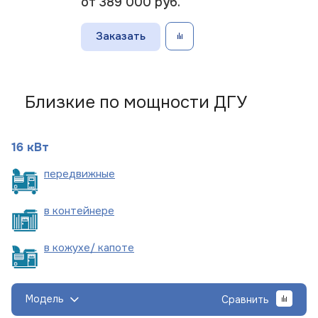
от 389 000
руб.
Заказать
Близкие по мощности ДГУ
16 кВт
пере
движные
в
контейнере
в кожухе/
капоте
Модель
Сравнить