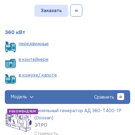
Заказать
360 кВт
пере
движные
в
контейнере
в кожухе/
капоте
Модель
Сравнить
Дизельный генератор АД 360-Т400-1Р
РЕКОМЕНДУЕМ
(Doosan)
ЭТРО
Стоимость: