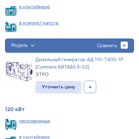
в
контейнере
в кожухе/
капоте
Модель
Сравнить
Дизельный генератор АД 110-Т400-1Р
(Cummins 6BTAA5.9-G2)
ЭТРО
Уточнить цену
120 кВт
пере
движные
в
контейнере