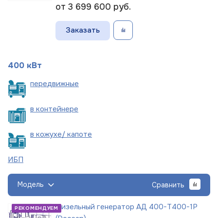
от 3 699 600
руб.
Заказать
400 кВт
пере
движные
в
контейнере
в кожухе/
капоте
ИБП
Модель
Сравнить
Дизельный генератор АД 400-Т400-1Р
РЕКОМЕНДУЕМ