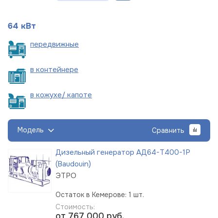
64 кВт
пере
движные
в
контейнере
в кожухе/
капоте
Модель
Сравнить
Дизельный генератор АД64-Т400-1Р
(Baudouin)
ЭТРО
Остаток в Кемерове: 1 шт.
Стоимость:
от 767 000
руб.