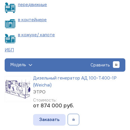
пере
движные
в
контейнере
в кожухе/
капоте
ИБП
Модель
Сравнить
Дизельный генератор АД 100-Т400-1Р
(Weichai)
ЭТРО
Стоимость:
от 874 000
руб.
Заказать