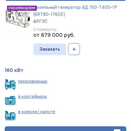
Дизельный генератор АД 150-Т400-1Р
РЕКОМЕНДУЕМ
(6RT80-176DE)
АРГУС
Стоимость:
от 879 000
руб.
Заказать
160 кВт
пере
движные
в
контейнере
в кожухе/
капоте