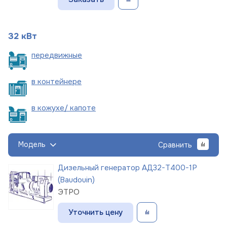
32 кВт
пере
движные
в
контейнере
в кожухе/
капоте
Модель
Сравнить
Дизельный генератор АД32-Т400-1Р
(Baudouin)
ЭТРО
Уточнить цену