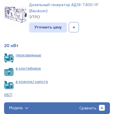
Дизельный генератор АД16-Т400-1Р
(Baudouin)
ЭТРО
Уточнить цену
20 кВт
пере
движные
в
контейнере
в кожухе/
капоте
ИБП
Модель
Сравнить