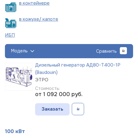
в
контейнере
в кожухе/
капоте
ИБП
Модель
Сравнить
Дизельный генератор АД80-Т400-1Р
(Baudouin)
ЭТРО
Стоимость:
от 1 092 000
руб.
Заказать
100 кВт