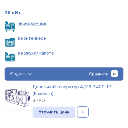
36 кВт
пере
движные
в
контейнере
в кожухе/
капоте
Модель
Сравнить
Дизельный генератор АД36-Т400-1Р
(Baudouin)
ЭТРО
Уточнить цену