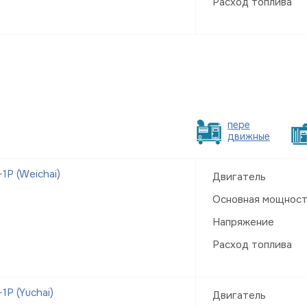
Расход топлива
пере
движные
Р (Weichai)
Двигатель
Основная мощнос
Напряжение
Расход топлива
Р (Yuchai)
Двигатель