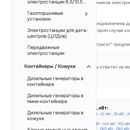
электростанции 6,3/10,5
электроснабжения в качестве источников электроп
кВ
так и и китайского производства.
Газопоршневые
установки
Представленные в каталоге ДЭС предназначены дл
Электростанции для дата-
магистральных электросетей. Во втором случае к
центров (ЦОДов)
Компания "Торговый Дом Электроагрегат" предла
Передвижные
производителя.
электростанции
Контейнеры / Кожухи
Наши специалисты ответят на л
Дизельные генераторы в
контейнере
Дизельные генераторы в
мини-контейнере
Быстрый подбор по мощности, кВт:
Дизельные генераторы в
до 100 кВт:
16 кВт
,
20 кВт
,
24 кВт
,
30 кВт
,
32 кВт
,
36 кВт
,
4
кожухе
кВт
,
80 кВт
,
90 кВт
,
100 кВт
от 120 до 500 кВт:
110 кВт
,
120 кВт
,
130 кВт
,
144 кВт
,
150 кВ
кВт
,
220 кВт
,
240 кВт
,
250 кВт
,
256 кВт
,
260 кВт
,
280 кВт
Блочно-модульные здания