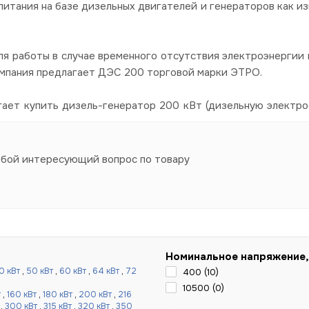
итания на базе дизельных двигателей и генераторов как из
я работы в случае временного отсутствия электроэнергии в
омпания предлагает ДЭС 200 торговой марки ЭТРО.
гает купить дизель-генератор 200 кВт (дизельную электро
юбой интересующий вопрос по товару
Номинальное напряжение,
0 кВт
,
50 кВт
,
60 кВт
,
64 кВт
,
72
400 (
10
)
10500 (
0
)
т
,
160 кВт
,
180 кВт
,
200 кВт
,
216
,
300 кВт
,
315 кВт
,
320 кВт
,
350