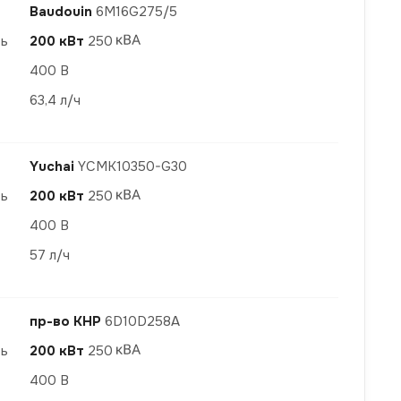
Baudouin
6M16G275/5
ть
200 кВт
250
400 В
63,4 л/ч
Yuchai
YCMK10350-G30
ть
200 кВт
250
400 В
57 л/ч
пр-во КНР
6D10D258A
ть
200 кВт
250
400 В