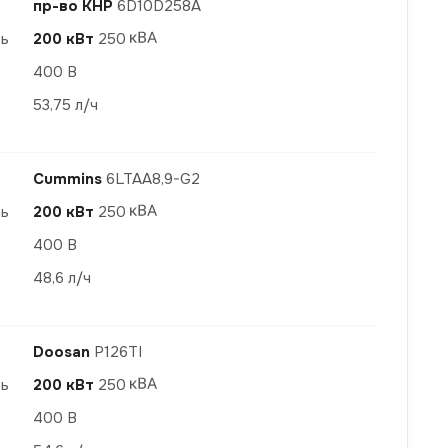
пр-во КНР
6D10D258A
ть
200 кВт
250
400 В
53,75 л/ч
Cummins
6LTAA8,9-G2
ть
200 кВт
250
400 В
48,6 л/ч
Doosan
P126TI
ть
200 кВт
250
400 В