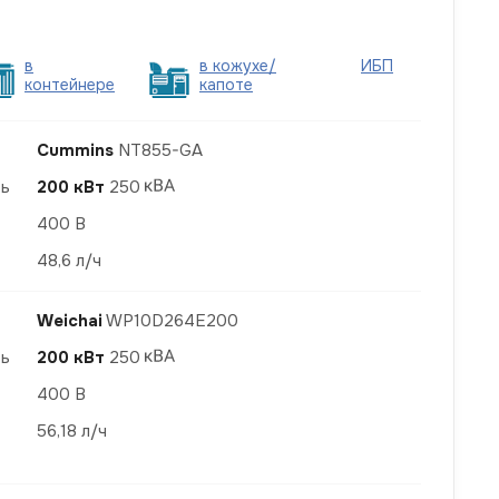
в
в кожухе/
ИБП
контейнере
капоте
Cummins
NT855-GA
ть
200 кВт
250
400 В
48,6 л/ч
Weichai
WP10D264E200
ть
200 кВт
250
400 В
56,18 л/ч