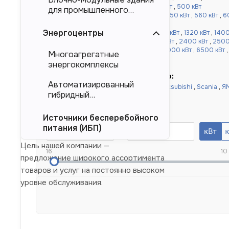
кВт
,
360 кВт
,
400 кВт
,
450 кВт
,
480 кВт
,
500 кВт
для промышленного
от 520 до 1000 кВт:
520 кВт
,
540 кВт
,
550 кВт
,
560 кВт
,
6
тяжеловесного
,
900 кВт
,
1000 кВт
оборудования (БМЗ)
Энергоцентры
более 1000 кВт:
1100 кВт
,
1120 кВт
,
1200 кВт
,
1320 кВт
,
1400
,
1640 кВт
,
1800 кВт
,
2000 кВт
,
2200 кВт
,
2400 кВт
,
2500
кВт
,
4000 кВт
,
4500 кВт
,
5000 кВт
,
6000 кВт
,
6500 кВт
Многоагрегатные
10000 кВт
энергокомплексы
Быстрый подбор по двигателю:
Автоматизированный
Doosan
,
Cummins
,
Baudouin
,
Deutz
,
Mitsubishi
,
Scania
,
Я
гибридный
Yuchai
,
Weichai
энергокомплекс (АГЭК)
Номинальная мощность, кВт
Источники бесперебойного
питания (ИБП)
Цель нашей компании —
16
10
предложение широкого ассортимента
товаров и услуг на постоянно высоком
уровне обслуживания.