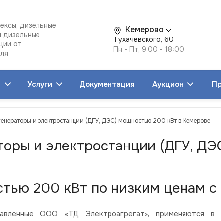
ексы, дизельные
Кемерово
и дизельные
Тухачевского, 60
ции от
Пн - Пт, 9:00 - 18:00
еля
я
Услуги
Документация
Аукцион
Пр
генераторы и электростанции (ДГУ, ДЭС) мощностью 200 кВт в Кемерове
торы и электростанции (ДГУ, ДЭ
тью 200 кВт по низким ценам с 
вленные ООО «ТД Электроагрегат», применяются в со