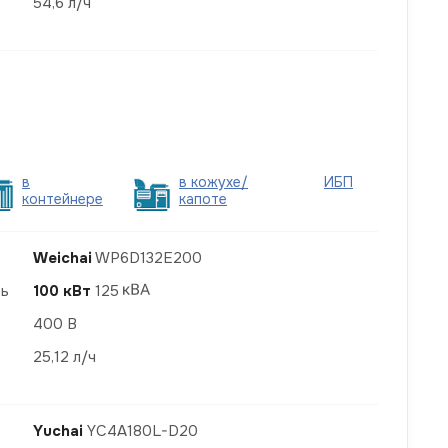
54,6 л/ч
в
в кожухе/
ИБП
контейнере
капоте
Weichai
WP6D132E200
ть
100 кВт
125
400 В
25,12 л/ч
Yuchai
YC4A180L-D20