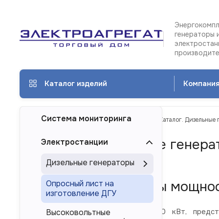
Энергокомпл
генераторы 
электростан
производит
Каталог изделий
Компани
Система мониторинга
ТД Электроагрегат
Каталог изделий
Каталог. Дизельные 
Каталог. Дизельные генера
Электростанции
Кемерове
Дизельные генераторы
Дизель-генераторы мощнос
Опросный лист на
изготовление ДГУ
Дизельные электростанции 200 кВт, предста
Высоковольтные