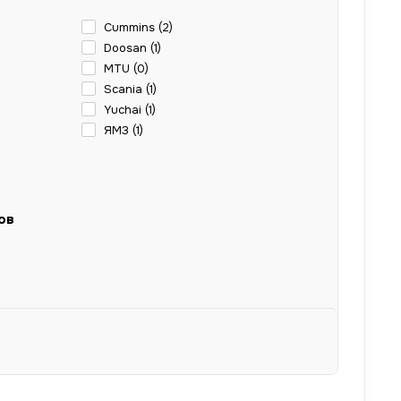
Cummins (
2
)
Doosan (
1
)
MTU (
0
)
Scania (
1
)
Yuchai (
1
)
ЯМЗ (
1
)
ов