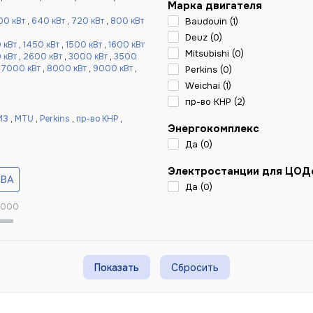
Марка двигателя
00 кВт
,
640 кВт
,
720 кВт
,
800 кВт
Baudouin (
1
)
Deuz (
0
)
 кВт
,
1450 кВт
,
1500 кВт
,
1600 кВт
Mitsubishi (
0
)
 кВт
,
2600 кВт
,
3000 кВт
,
3500
,
7000 кВт
,
8000 кВт
,
9000 кВт
,
Perkins (
0
)
Weichai (
1
)
пр-во КНР (
2
)
МЗ
,
MTU
,
Perkins
,
пр-во КНР
,
Энергокомплекс
Да (
0
)
Электростанции для ЦОД
Да (
0
)
 000
Сбросить