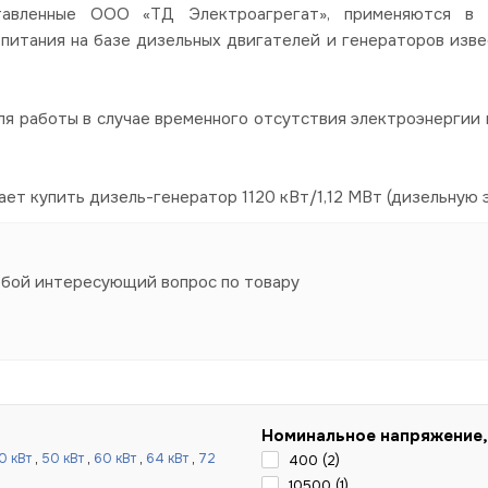
авленные ООО «ТД Электроагрегат», применяются в со
питания на базе дизельных двигателей и генераторов изве
я работы в случае временного отсутствия электроэнергии в
ет купить дизель-генератор 1120 кВт/1,12 МВт (дизельную 
юбой интересующий вопрос по товару
Номинальное напряжение,
0 кВт
,
50 кВт
,
60 кВт
,
64 кВт
,
72
400 (
2
)
10500 (
1
)