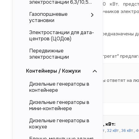
электростанции 6,3/10,5
Дизельные электростанции 1120 кВт, предст
кВ
электроснабжения в качестве источников электро
Газопоршневые
Mitsubishi, Deutz.
установки
Электростанции для дата-
Представленные в каталоге ДЭС предназначены дл
центров (ЦОДов)
магистральных электросетей.
Передвижные
Компания "Торговый Дом Электроагрегат" предлага
электростанции
напрямую от производителя.
Контейнеры / Кожухи
Наши специалисты ответят на л
Дизельные генераторы в
контейнере
Дизельные генераторы в
мини-контейнере
Дизельные генераторы в
Быстрый подбор по мощности, кВт:
кожухе
до 100 кВт:
16 кВт
,
20 кВт
,
24 кВт
,
30 кВт
,
32 кВт
,
36 кВт
,
4
кВт
,
80 кВт
,
90 кВт
,
100 кВт
Блочно-модульные здания