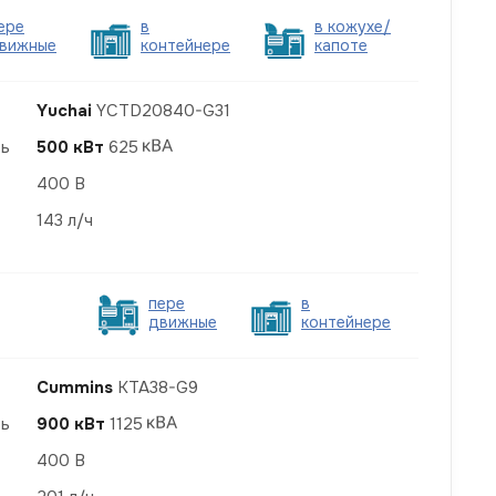
ере
в
в кожухе/
вижные
контейнере
капоте
Yuchai
YCTD20840-G31
ть
500 кВт
625
400 В
143 л/ч
пере
в
движные
контейнере
Cummins
KTA38-G9
ть
900 кВт
1125
400 В