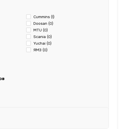
Cummins (
1
)
Doosan (
0
)
MTU (
0
)
Scania (
0
)
Yuchai (
0
)
ЯМЗ (
0
)
ов