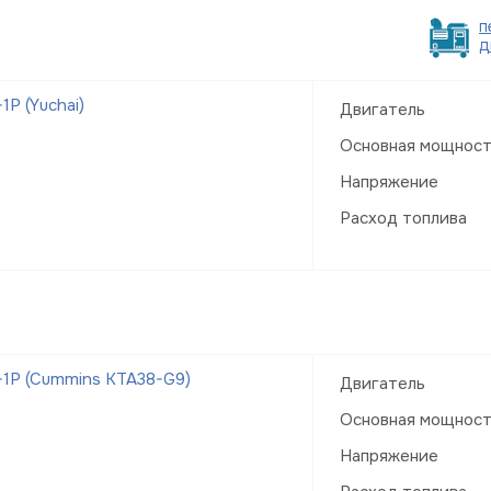
п
д
Р (Yuchai)
Двигатель
Основная мощнос
Напряжение
Расход топлива
1Р (Cummins KTA38-G9)
Двигатель
Основная мощнос
Напряжение