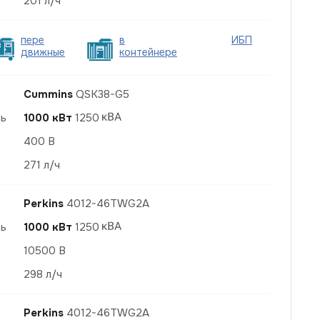
201 л/ч
пере
в
ИБП
движные
контейнере
Cummins
QSK38-G5
ть
1000 кВт
1250
400 В
271 л/ч
Perkins
4012-46TWG2A
ть
1000 кВт
1250
10500 В
298 л/ч
Perkins
4012-46TWG2A