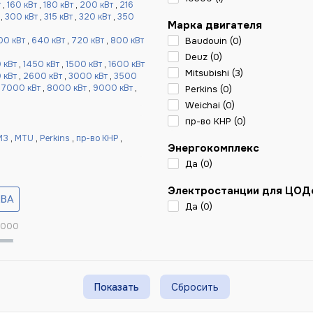
т
,
160 кВт
,
180 кВт
,
200 кВт
,
216
,
300 кВт
,
315 кВт
,
320 кВт
,
350
Марка двигателя
00 кВт
,
640 кВт
,
720 кВт
,
800 кВт
Baudouin (
0
)
Deuz (
0
)
 кВт
,
1450 кВт
,
1500 кВт
,
1600 кВт
Mitsubishi (
3
)
 кВт
,
2600 кВт
,
3000 кВт
,
3500
,
7000 кВт
,
8000 кВт
,
9000 кВт
,
Perkins (
0
)
Weichai (
0
)
пр-во КНР (
0
)
МЗ
,
MTU
,
Perkins
,
пр-во КНР
,
Энергокомплекс
Да (
0
)
Электростанции для ЦОД
Да (
0
)
 000
Сбросить