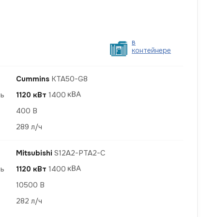
в
контейнере
Cummins
KTA50-G8
ть
1120 кВт
1400
400 В
289 л/ч
Mitsubishi
S12A2-PTA2-С
ть
1120 кВт
1400
10500 В
282 л/ч