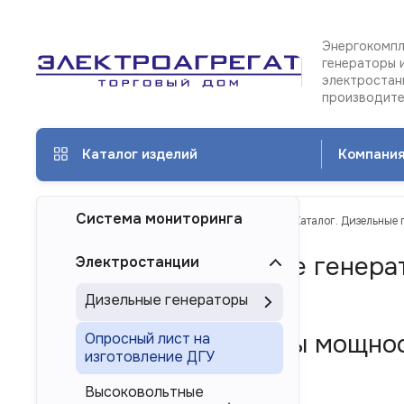
Энергокомпл
генераторы 
электростан
производит
Каталог изделий
Компани
Система мониторинга
ТД Электроагрегат
Каталог изделий
Каталог. Дизельные 
Каталог. Дизельные генера
Электростанции
Кемерове
Дизельные генераторы
Дизель-генераторы мощност
Опросный лист на
изготовление ДГУ
России
Высоковольтные