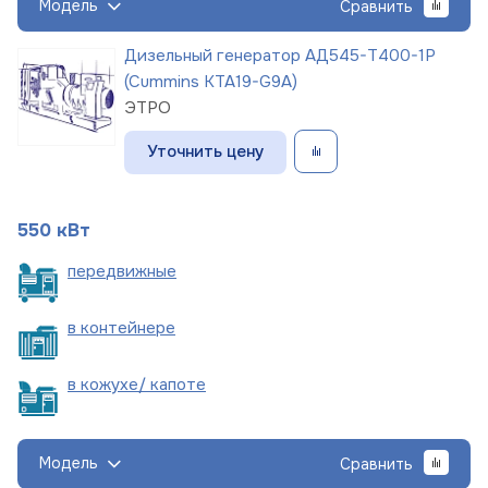
Модель
Сравнить
Дизельный генератор АД545-Т400-1Р
(Cummins KTA19-G9A)
ЭТРО
Уточнить цену
550 кВт
пере
движные
в
контейнере
в кожухе/
капоте
Модель
Сравнить