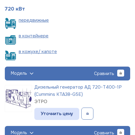
720 кВт
пере
движные
в
контейнере
в кожухе/
капоте
Модель
Сравнить
Дизельный генератор АД 720-Т400-1Р
(Cummins KTA38-G5E)
ЭТРО
Уточнить цену
Модель
Сравнить