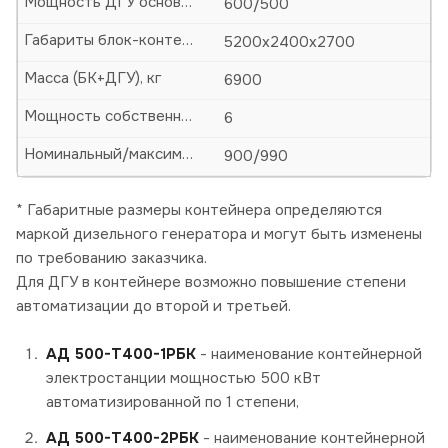
Мощность ДГУ основная (кВА/кВт)
600/500
Габариты блок-контейнера (БК)-ДхШхВ, мм
5200х2400х2700
Масса (БК+ДГУ), кг
6900
Мощность собственных нужд, кВт
6
Номинальный/максимальный ток, А
900/990
* Габаритные размеры контейнера определяются
маркой дизельного генератора и могут быть изменены
по требованию заказчика.
Для ДГУ в контейнере возможно повышение степени
автоматизации до второй и третьей.
АД 500-Т400-1РБК
- наименование контейнерной
электростанции мощностью 500 кВт
автоматизированной по 1 степени,
АД 500-Т400-2РБК
- наименование контейнерной