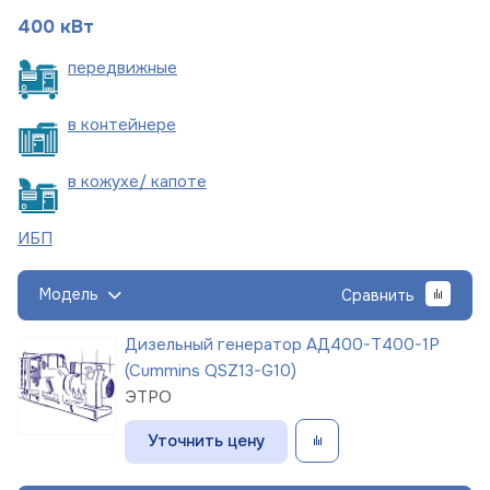
400 кВт
пере
движные
в
контейнере
в кожухе/
капоте
ИБП
Модель
Сравнить
Дизельный генератор АД400-Т400-1Р
(Cummins QSZ13-G10)
ЭТРО
Уточнить цену