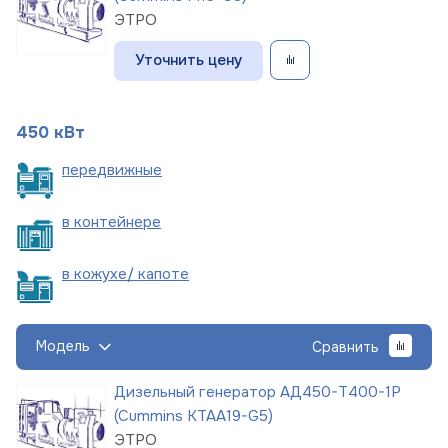
ЭТРО
Уточнить цену
450 кВт
пере
движные
в
контейнере
в кожухе/
капоте
Модель
Сравнить
Дизельный генератор АД450-Т400-1Р
(Cummins KTAA19-G5)
ЭТРО