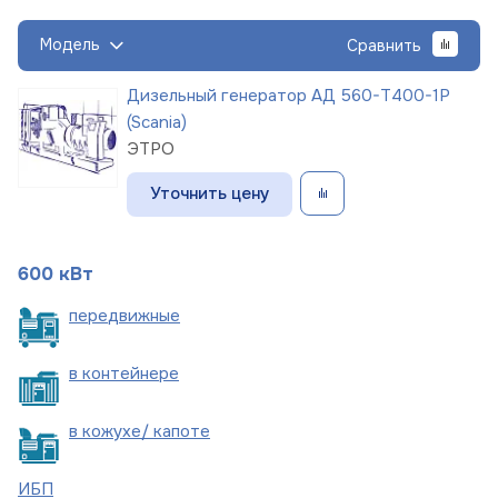
Модель
Сравнить
Дизельный генератор АД 560-Т400-1Р
(Scania)
ЭТРО
Уточнить цену
600 кВт
пере
движные
в
контейнере
в кожухе/
капоте
ИБП