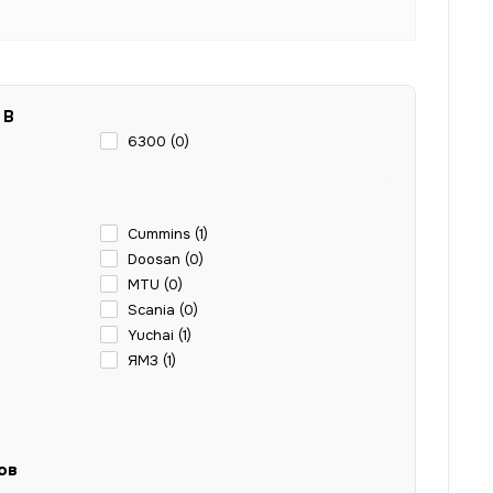
 В
6300 (
0
)
Cummins (
1
)
Doosan (
0
)
MTU (
0
)
Scania (
0
)
Yuchai (
1
)
ЯМЗ (
1
)
ов