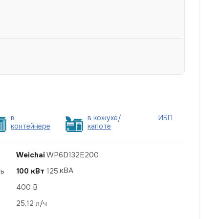
в
в кожухе/
ИБП
контейнере
капоте
Weichai
WP6D132E200
ть
100 кВт
125
400 В
25,12 л/ч