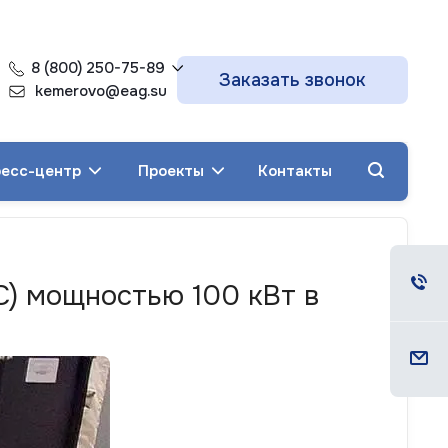
8 (800) 250-75-89
Заказать звонок
kemerovo@eag.su
есс-центр
Проекты
Контакты
С) мощностью 100 кВт в