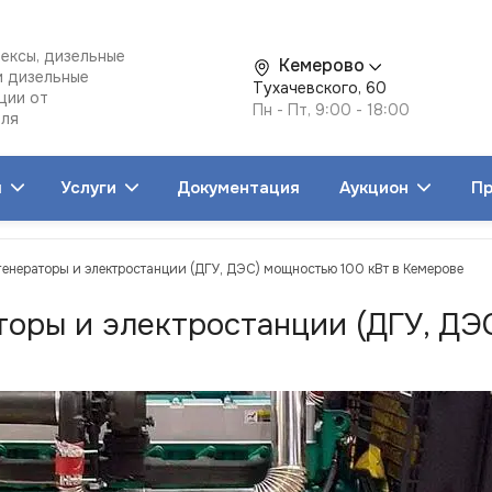
ексы, дизельные
Кемерово
и дизельные
Тухачевского, 60
ции от
Пн - Пт, 9:00 - 18:00
еля
я
Услуги
Документация
Аукцион
Пр
генераторы и электростанции (ДГУ, ДЭС) мощностью 100 кВт в Кемерове
торы и электростанции (ДГУ, ДЭ