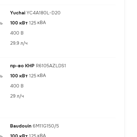
Yuchai
YC4A180L-D20
ть
100 кВт
125
400 В
29,9 л/ч
пр-во КНР
R6105AZLDS1
ть
100 кВт
125
400 В
29 л/ч
Baudouin
6M11G150/5
ть
100 кВт
125