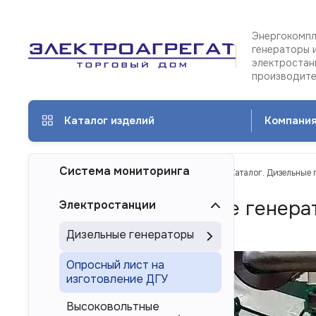
Энергокомпл
генераторы 
электростан
производит
Каталог изделий
Компани
Система мониторинга
ТД Электроагрегат
Каталог изделий
Каталог. Дизельные 
Каталог. Дизельные генера
Электростанции
Кемерове
Дизельные генераторы
Опросный лист на
изготовление ДГУ
Высоковольтные