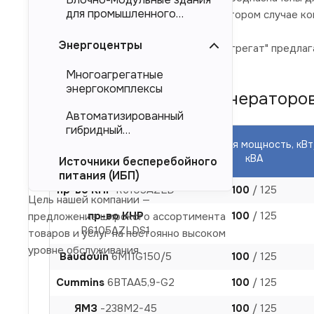
для промышленного
магистральных электросетей. Во втором случае к
тяжеловесного
оборудования (БМЗ)
Энергоцентры
Компания "Торговый Дом Электроагрегат" предлага
производителя.
Многоагрегатные
энергокомплексы
Модели дизельных генераторов (
Автоматизированный
гибридный
энергокомплекс (АГЭК)
Основная мощность, кВт
Двигатель
кВА
Источники бесперебойного
питания (ИБП)
пр-во КНР
R6105AZLD
100
/ 125
Цель нашей компании —
пр-во КНР
100
/ 125
предложение широкого ассортимента
R6105AZLDS1
товаров и услуг на постоянно высоком
уровне обслуживания.
Baudouin
6M11G150/5
100
/ 125
Cummins
6BTAA5,9-G2
100
/ 125
ЯМЗ
-238М2-45
100
/ 125