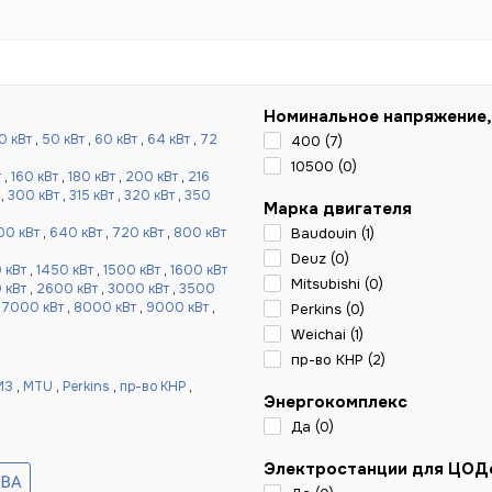
Номинальное напряжение,
0 кВт
,
50 кВт
,
60 кВт
,
64 кВт
,
72
400 (
7
)
10500 (
0
)
т
,
160 кВт
,
180 кВт
,
200 кВт
,
216
,
300 кВт
,
315 кВт
,
320 кВт
,
350
Марка двигателя
00 кВт
,
640 кВт
,
720 кВт
,
800 кВт
Baudouin (
1
)
Deuz (
0
)
 кВт
,
1450 кВт
,
1500 кВт
,
1600 кВт
Mitsubishi (
0
)
 кВт
,
2600 кВт
,
3000 кВт
,
3500
,
7000 кВт
,
8000 кВт
,
9000 кВт
,
Perkins (
0
)
Weichai (
1
)
пр-во КНР (
2
)
МЗ
,
MTU
,
Perkins
,
пр-во КНР
,
Энергокомплекс
Да (
0
)
Электростанции для ЦОД