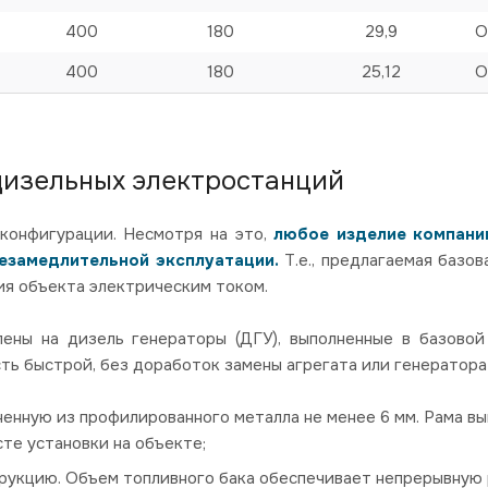
400
180
29,9
О
400
180
25,12
О
дизельных электростанций
конфигурации. Несмотря на это,
любое изделие компании
незамедлительной эксплуатации.
Т.е., предлагаемая базо
я объекта электрическим током.
ны на дизель генераторы (ДГУ), выполненные в базовой
ть быстрой, без доработок замены агрегата или генератор
ненную из профилированного металла не менее 6 мм. Рама в
те установки на объекте;
рукцию. Объем топливного бака обеспечивает непрерывную р