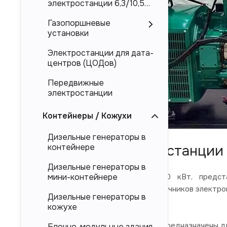
электростанции 6,3/10,5
кВ
Газопоршневые
установки
Электростанции для дата-
центров (ЦОДов)
Передвижные
электростанции
Контейнеры / Кожухи
Дизельные генераторы в
Надежные электростанции 
контейнере
Дизельные генераторы в
Дизельные электростанции 100 кВт, предста
мини-контейнере
электроснабжения в качестве источников электроп
Дизельные генераторы в
и китайского производства.
кожухе
Представленные в каталоге ДЭС предназначены дл
Блочно-модульные здания