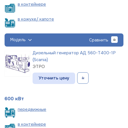
в
контейнере
в кожухе/
капоте
Модель
Сравнить
Дизельный генератор АД 560-Т400-1Р
(Scania)
ЭТРО
Уточнить цену
600 кВт
пере
движные
в
контейнере