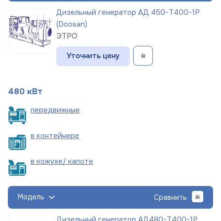
Дизельный генератор АД 450-Т400-1Р
(Doosan)
ЭТРО
Уточнить цену
480 кВт
пере
движные
в
контейнере
в кожухе/
капоте
Модель
Сравнить
Дизельный генератор АД480-Т400-1Р