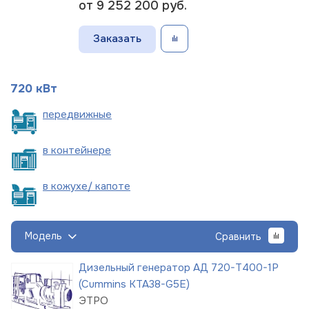
от 9 252 200
руб.
Заказать
720 кВт
пере
движные
в
контейнере
в кожухе/
капоте
Модель
Сравнить
Дизельный генератор АД 720-Т400-1Р
(Cummins KTA38-G5E)
ЭТРО