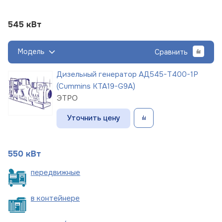
545 кВт
Модель
Сравнить
Дизельный генератор АД545-Т400-1Р
(Cummins KTA19-G9A)
ЭТРО
Уточнить цену
550 кВт
пере
движные
в
контейнере