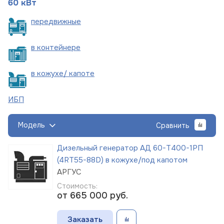
60 кВт
пере
движные
в
контейнере
в кожухе/
капоте
ИБП
Модель
Сравнить
Дизельный генератор АД 60-Т400-1РП
(4RT55-88D) в кожухе/под капотом
АРГУС
Стоимость:
от 665 000
руб.
Заказать