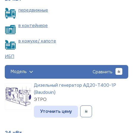
пере
движные
в
контейнере
в кожухе/
капоте
ИБП
Модель
Сравнить
Дизельный генератор АД20-Т400-1Р
(Baudouin)
ЭТРО
Уточнить цену
24 кВт