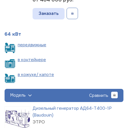
Заказать
64 кВт
пере
движные
в
контейнере
в кожухе/
капоте
Модель
Сравнить
Дизельный генератор АД64-Т400-1Р
(Baudouin)
ЭТРО