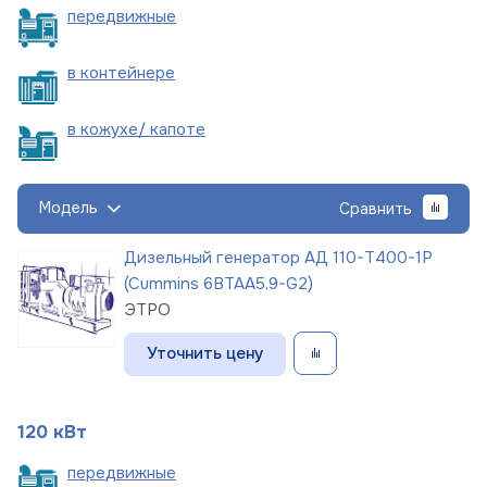
пере
движные
в
контейнере
в кожухе/
капоте
Модель
Сравнить
Дизельный генератор АД 110-Т400-1Р
(Cummins 6BTAA5.9-G2)
ЭТРО
Уточнить цену
120 кВт
пере
движные