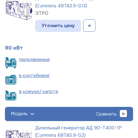
(Cummins 4BTA3.9-G13)
ЭТРО
Уточнить цену
90 кВт
пере
движные
в
контейнере
в кожухе/
капоте
Модель
Сравнить
Дизельный генератор АД 90-Т400-1Р
(Cummins 6BTA5.9-G2)