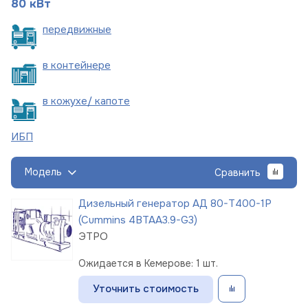
80 кВт
пере
движные
в
контейнере
в кожухе/
капоте
ИБП
Модель
Сравнить
Дизельный генератор АД 80-Т400-1Р
(Cummins 4BTAA3.9-G3)
ЭТРО
Ожидается в Кемерове: 1 шт.
Уточнить стоимость