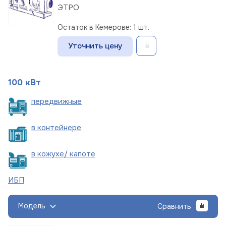
ЭТРО
Остаток в Кемерове: 1 шт.
Уточнить цену
100 кВт
пере
движные
в
контейнере
в кожухе/
капоте
ИБП
Модель
Сравнить