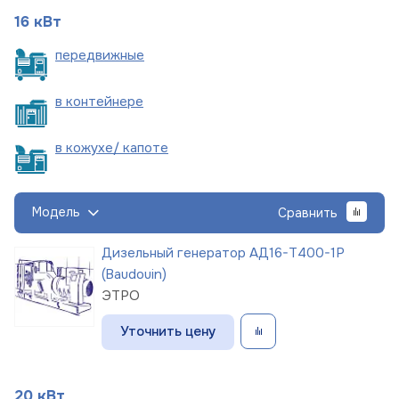
16 кВт
пере
движные
в
контейнере
в кожухе/
капоте
Модель
Сравнить
Дизельный генератор АД16-Т400-1Р
(Baudouin)
ЭТРО
Уточнить цену
20 кВт