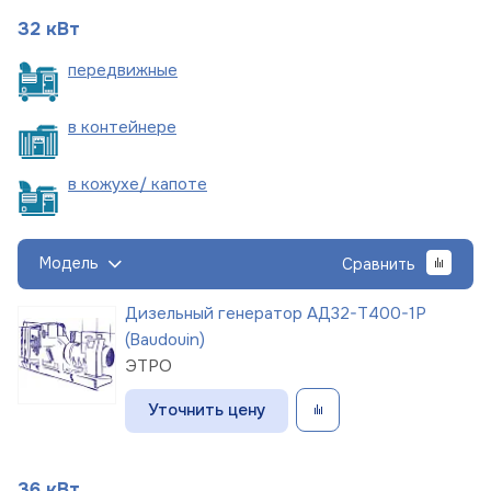
32 кВт
пере
движные
в
контейнере
в кожухе/
капоте
Модель
Сравнить
Дизельный генератор АД32-Т400-1Р
(Baudouin)
ЭТРО
Уточнить цену
36 кВт