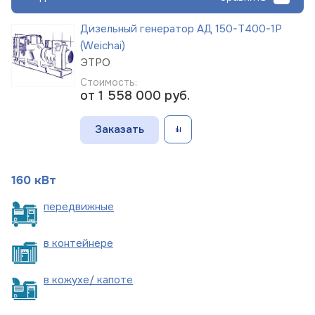
Дизельный генератор АД 150-Т400-1Р
(Weichai)
ЭТРО
Стоимость:
от 1 558 000
руб.
Заказать
160 кВт
пере
движные
в
контейнере
в кожухе/
капоте