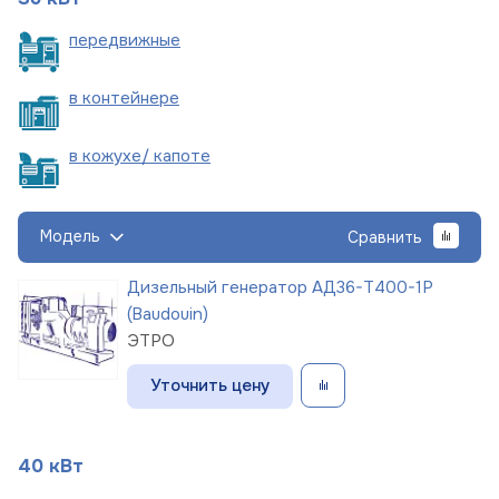
пере
движные
в
контейнере
в кожухе/
капоте
Модель
Сравнить
Дизельный генератор АД36-Т400-1Р
(Baudouin)
ЭТРО
Уточнить цену
40 кВт