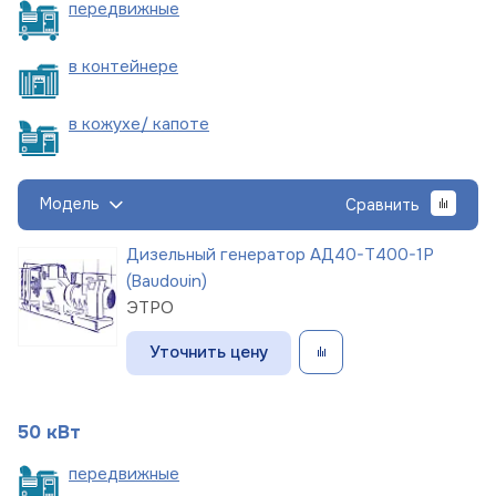
пере
движные
в
контейнере
в кожухе/
капоте
Модель
Сравнить
Дизельный генератор АД40-Т400-1Р
(Baudouin)
ЭТРО
Уточнить цену
50 кВт
пере
движные