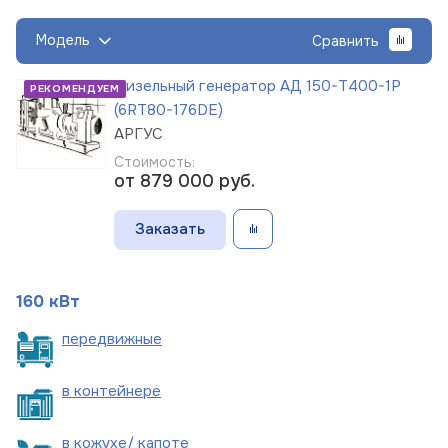
Модель
Сравнить
Дизельный генератор АД 150-Т400-1Р
РЕКОМЕНДУЕМ
(6RT80-176DE)
АРГУС
Стоимость:
от 879 000
руб.
Заказать
160 кВт
пере
движные
в
контейнере
в кожухе/
капоте