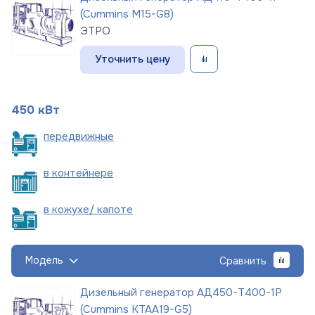
(Cummins M15-G8)
ЭТРО
Уточнить цену
450 кВт
пере
движные
в
контейнере
в кожухе/
капоте
Модель
Сравнить
Дизельный генератор АД450-Т400-1Р
(Cummins KTAA19-G5)