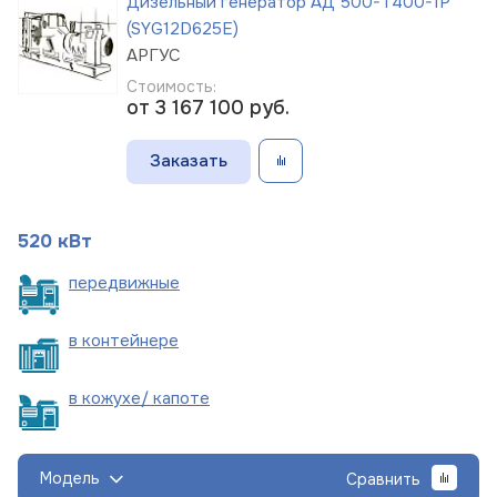
Дизельный генератор АД 500-Т400-1Р
(SYG12D625E)
АРГУС
Стоимость:
от 3 167 100
руб.
Заказать
520 кВт
пере
движные
в
контейнере
в кожухе/
капоте
Модель
Сравнить