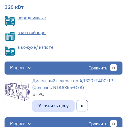
320 кВт
пере
движные
в
контейнере
в кожухе/
капоте
Модель
Сравнить
Дизельный генератор АД320-Т400-1Р
(Cummins NTAA855-G7A)
ЭТРО
Уточнить цену
Модель
Сравнить