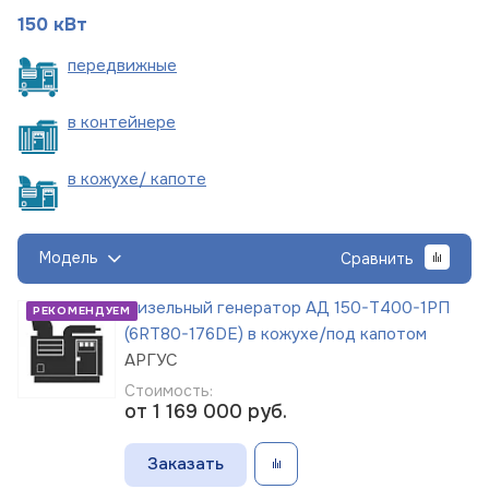
150 кВт
пере
движные
в
контейнере
в кожухе/
капоте
Модель
Сравнить
Дизельный генератор АД 150-Т400-1РП
РЕКОМЕНДУЕМ
(6RT80-176DE) в кожухе/под капотом
АРГУС
Стоимость:
от 1 169 000
руб.
Заказать