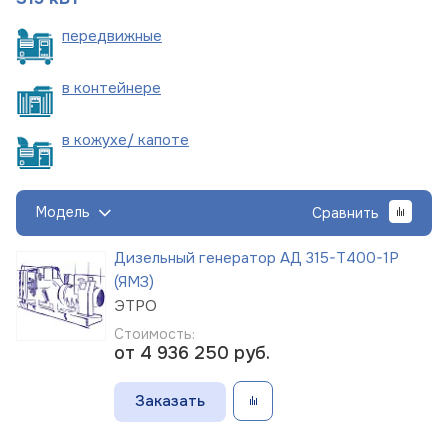
пере
движные
в
контейнере
в кожухе/
капоте
Модель
Сравнить
Дизельный генератор АД 315-Т400-1Р
(ЯМЗ)
ЭТРО
Стоимость:
от 4 936 250
руб.
Заказать