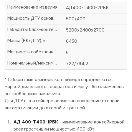
Наименование изделия
АД400-Т400-2РБК
Мощность ДГУ основная (кВА/кВт)
500/400
Габариты блок-контейнера (БК)-ДхШхВ, мм
5200х2400х2700
Масса (БК+ДГУ), кг
6450
Мощность собственных нужд, кВт
6
Номинальный/максимальный ток, А
722/794,2
* Габаритные размеры контейнера определяются
маркой дизельного генератора и могут быть изменены
по требованию заказчика.
Для ДГУ в контейнере возможно повышение степени
автоматизации до второй и третьей.
АД 400-Т400-1РБК
- наименование контейнерной
электростанции мощностью 400 кВт