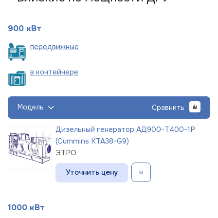
900 кВт
пере
движные
в
контейнере
Модель
Сравнить
Дизельный генератор АД900-Т400-1Р
(Cummins KTA38-G9)
ЭТРО
Уточнить цену
1000 кВт